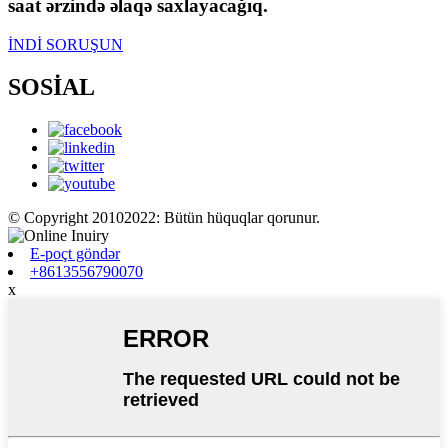
saat ərzində əlaqə saxlayacağıq.
İNDİ SORUŞUN
SOSİAL
© Copyright 20102022: Bütün hüquqlar qorunur.
E-poçt göndər
+8613556790070
x