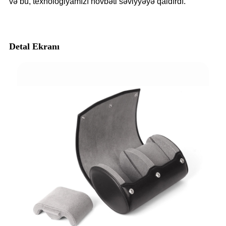
və bu, texnologiyamızı növbəti səviyyəyə qaldırdı.
Detal Ekranı