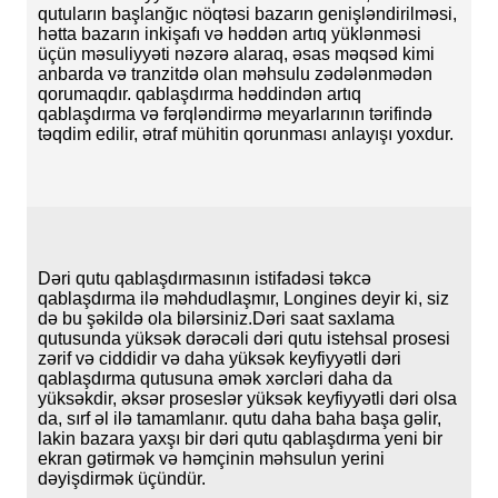
qutuların başlanğıc nöqtəsi bazarın genişləndirilməsi,
hətta bazarın inkişafı və həddən artıq yüklənməsi
üçün məsuliyyəti nəzərə alaraq, əsas məqsəd kimi
anbarda və tranzitdə olan məhsulu zədələnmədən
qorumaqdır. qablaşdırma həddindən artıq
qablaşdırma və fərqləndirmə meyarlarının tərifində
təqdim edilir, ətraf mühitin qorunması anlayışı yoxdur.
Dəri qutu qablaşdırmasının istifadəsi təkcə
qablaşdırma ilə məhdudlaşmır, Longines deyir ki, siz
də bu şəkildə ola bilərsiniz.Dəri saat saxlama
qutusunda yüksək dərəcəli dəri qutu istehsal prosesi
zərif və ciddidir və daha yüksək keyfiyyətli dəri
qablaşdırma qutusuna əmək xərcləri daha da
yüksəkdir, əksər proseslər yüksək keyfiyyətli dəri olsa
da, sırf əl ilə tamamlanır. qutu daha baha başa gəlir,
lakin bazara yaxşı bir dəri qutu qablaşdırma yeni bir
ekran gətirmək və həmçinin məhsulun yerini
dəyişdirmək üçündür.