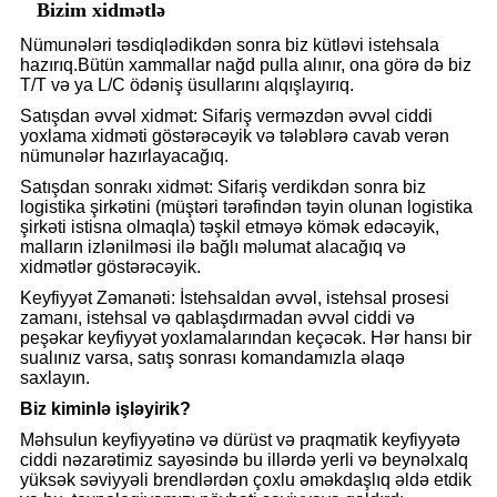
Bizim xidmətlə
Nümunələri təsdiqlədikdən sonra biz kütləvi istehsala
hazırıq.Bütün xammallar nağd pulla alınır, ona görə də biz
T/T və ya L/C ödəniş üsullarını alqışlayırıq.
Satışdan əvvəl xidmət: Sifariş verməzdən əvvəl ciddi
yoxlama xidməti göstərəcəyik və tələblərə cavab verən
nümunələr hazırlayacağıq.
Satışdan sonrakı xidmət: Sifariş verdikdən sonra biz
logistika şirkətini (müştəri tərəfindən təyin olunan logistika
şirkəti istisna olmaqla) təşkil etməyə kömək edəcəyik,
malların izlənilməsi ilə bağlı məlumat alacağıq və
xidmətlər göstərəcəyik.
Keyfiyyət Zəmanəti: İstehsaldan əvvəl, istehsal prosesi
zamanı, istehsal və qablaşdırmadan əvvəl ciddi və
peşəkar keyfiyyət yoxlamalarından keçəcək. Hər hansı bir
sualınız varsa, satış sonrası komandamızla əlaqə
saxlayın.
Biz kiminlə işləyirik?
Məhsulun keyfiyyətinə və dürüst və praqmatik keyfiyyətə
ciddi nəzarətimiz sayəsində bu illərdə yerli və beynəlxalq
yüksək səviyyəli brendlərdən çoxlu əməkdaşlıq əldə etdik