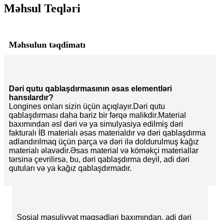
Məhsul Teqləri
Məhsulun təqdimatı
Dəri qutu qablaşdırmasının əsas elementləri
hansılardır?
Longines onları sizin üçün açıqlayır.Dəri qutu
qablaşdırması daha bariz bir fərqə malikdir.Material
baxımından əsl dəri və ya simulyasiya edilmiş dəri
fakturalı İB materialı əsas materialdır və dəri qablaşdırma
adlandırılmaq üçün parça və dəri ilə doldurulmuş kağız
materialı əlavədir.Əsas material və köməkçi materiallar
tərsinə çevrilirsə, bu, dəri qablaşdırma deyil, adi dəri
qutuları və ya kağız qablaşdırmadır.
Sosial məsuliyyət məqsədləri baxımından, adi dəri