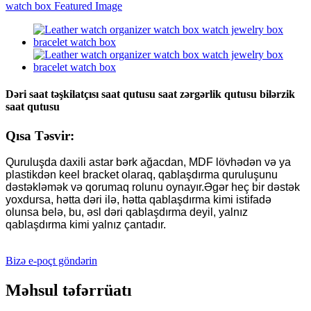
Dəri saat təşkilatçısı saat qutusu saat zərgərlik qutusu bilərzik
saat qutusu
Qısa Təsvir:
Quruluşda daxili astar bərk ağacdan, MDF lövhədən və ya
plastikdən keel bracket olaraq, qablaşdırma quruluşunu
dəstəkləmək və qorumaq rolunu oynayır.Əgər heç bir dəstək
yoxdursa, hətta dəri ilə, hətta qablaşdırma kimi istifadə
olunsa belə, bu, əsl dəri qablaşdırma deyil, yalnız
qablaşdırma kimi yalnız çantadır.
Bizə e-poçt göndərin
Məhsul təfərrüatı