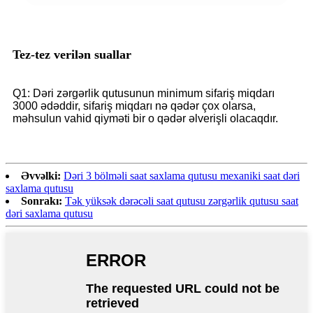
Tez-tez verilən suallar
Q1: Dəri zərgərlik qutusunun minimum sifariş miqdarı
3000 ədəddir, sifariş miqdarı nə qədər çox olarsa,
məhsulun vahid qiyməti bir o qədər əlverişli olacaqdır.
Əvvəlki:
Dəri 3 bölməli saat saxlama qutusu mexaniki saat dəri
saxlama qutusu
Sonrakı:
Tək yüksək dərəcəli saat qutusu zərgərlik qutusu saat
dəri saxlama qutusu