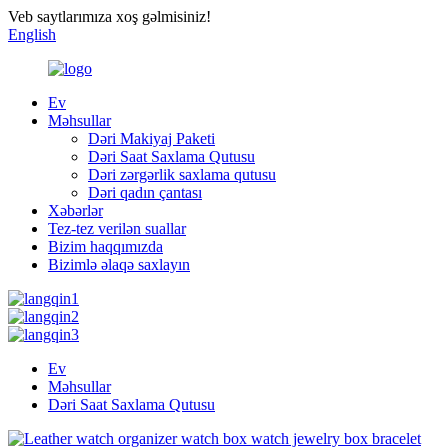
Veb saytlarımıza xoş gəlmisiniz!
English
Ev
Məhsullar
Dəri Makiyaj Paketi
Dəri Saat Saxlama Qutusu
Dəri zərgərlik saxlama qutusu
Dəri qadın çantası
Xəbərlər
Tez-tez verilən suallar
Bizim haqqımızda
Bizimlə əlaqə saxlayın
Ev
Məhsullar
Dəri Saat Saxlama Qutusu