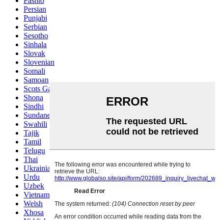
Pashto
Persian
Punjabi
Serbian
Sesotho
Sinhala
Slovak
Slovenian
Somali
Samoan
Scots Gaelic
Shona
Sindhi
Sundanese
Swahili
Tajik
Tamil
Telugu
Thai
Ukrainian
Urdu
Uzbek
Vietnamese
Welsh
Xhosa