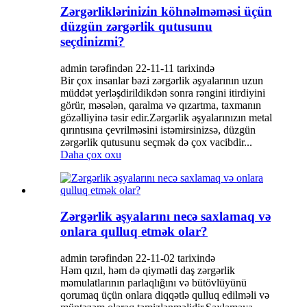
Zərgərliklərinizin köhnəlməməsi üçün
düzgün zərgərlik qutusunu
seçdinizmi?
admin tərəfindən 22-11-11 tarixində
Bir çox insanlar bəzi zərgərlik əşyalarının uzun
müddət yerləşdirildikdən sonra rəngini itirdiyini
görür, məsələn, qaralma və qızartma, taxmanın
gözəlliyinə təsir edir.Zərgərlik əşyalarınızın metal
qırıntısına çevrilməsini istəmirsinizsə, düzgün
zərgərlik qutusunu seçmək də çox vacibdir...
Daha çox oxu
Zərgərlik əşyalarını necə saxlamaq və
onlara qulluq etmək olar?
admin tərəfindən 22-11-02 tarixində
Həm qızıl, həm də qiymətli daş zərgərlik
məmulatlarının parlaqlığını və bütövlüyünü
qorumaq üçün onlara diqqətlə qulluq edilməli və