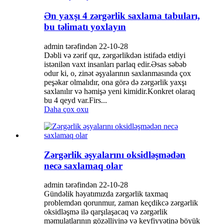
Ən yaxşı 4 zərgərlik saxlama tabuları,
bu təlimatı yoxlayın
admin tərəfindən 22-10-28
Dəbli və zərif qız, zərgərlikdən istifadə etdiyi
istənilən vaxt insanları parlaq edir.Əsas səbəb
odur ki, o, zinət əşyalarının saxlanmasında çox
peşəkar olmalıdır, ona görə də zərgərlik yaxşı
saxlanılır və həmişə yeni kimidir.Konkret olaraq
bu 4 qeyd var.Firs...
Daha çox oxu
Zərgərlik əşyalarını oksidləşmədən
necə saxlamaq olar
admin tərəfindən 22-10-28
Gündəlik həyatımızda zərgərlik taxmaq
problemdən qorunmur, zaman keçdikcə zərgərlik
oksidləşmə ilə qarşılaşacaq və zərgərlik
məmulatlarının gözəlliyinə və keyfiyyətinə böyük