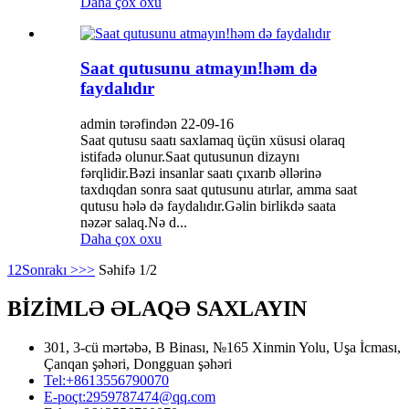
Daha çox oxu
Saat qutusunu atmayın!həm də
faydalıdır
admin tərəfindən 22-09-16
Saat qutusu saatı saxlamaq üçün xüsusi olaraq
istifadə olunur.Saat qutusunun dizaynı
fərqlidir.Bəzi insanlar saatı çıxarıb əllərinə
taxdıqdan sonra saat qutusunu atırlar, amma saat
qutusu hələ də faydalıdır.Gəlin birlikdə saata
nəzər salaq.Nə d...
Daha çox oxu
1
2
Sonrakı >
>>
Səhifə 1/2
BİZİMLƏ ƏLAQƏ SAXLAYIN
301, 3-cü mərtəbə, B Binası, №165 Xinmin Yolu, Uşa İcması,
Çanqan şəhəri, Dongguan şəhəri
Tel:
+8613556790070
E-poçt:
2959787474@qq.com