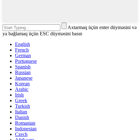
Axtarmaq üçün enter düyməsini və
ya bağlamaq üçün ESC düyməsini basın
English
French
German
Portuguese
Spanish
Russian
Japanese
Korean
Arabic
Irish
Greek
Turkish
Italian
Danish
Romanian
Indonesian
Czech
Afrikaans