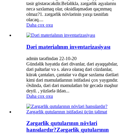
təsir göstərəcəkdir.Beləliklə, zərgərlik əşyalarını
necə saxlamaq olar, oksidləşmədən qaçınmaq
olmaz?1. zərgərlik növlərinin yaxşı təsnifatı
olacaq....
Daha çox oxu
Dəri materialının inventarizasiyası
admin tərəfindən 22-10-20
Gündəlik həyatda dəri divanlar, dəri ayaqqabılar,
dəri paltarlar və s. əlavə olaraq dəri cüzdanlar,
kürək çantaları, çantalar və digər saxlama dəriləri
kimi dəri məmulatlarının istifadəsi çox yaygındır.
Əslində, dəri dəri məmulatları bir gecədə məşhur
deyil. , yüzlərlə ildən...
Daha çox oxu
Zərgərlik qutularının növləri
hansılardır?Zərgərlik qutularının