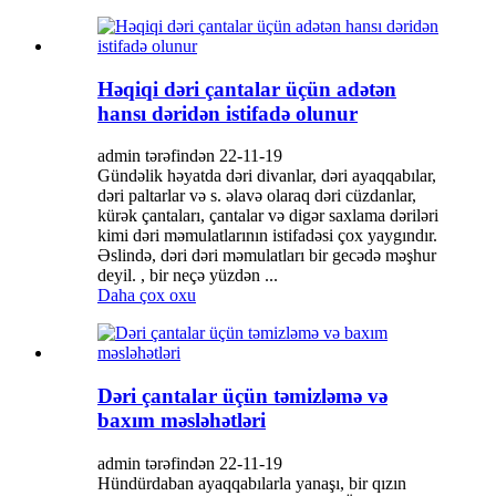
Həqiqi dəri çantalar üçün adətən
hansı dəridən istifadə olunur
admin tərəfindən 22-11-19
Gündəlik həyatda dəri divanlar, dəri ayaqqabılar,
dəri paltarlar və s. əlavə olaraq dəri cüzdanlar,
kürək çantaları, çantalar və digər saxlama dəriləri
kimi dəri məmulatlarının istifadəsi çox yaygındır.
Əslində, dəri dəri məmulatları bir gecədə məşhur
deyil. , bir neçə yüzdən ...
Daha çox oxu
Dəri çantalar üçün təmizləmə və
baxım məsləhətləri
admin tərəfindən 22-11-19
Hündürdaban ayaqqabılarla yanaşı, bir qızın