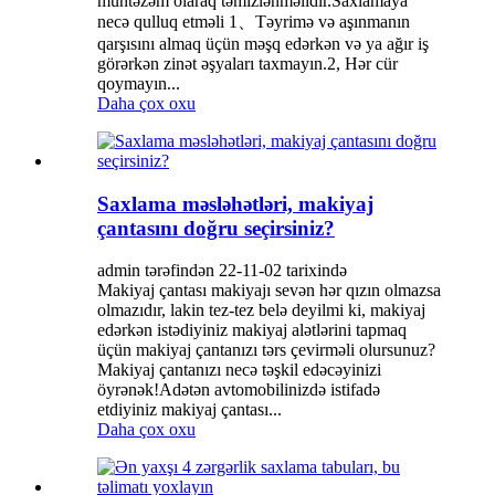
müntəzəm olaraq təmizlənməlidir.Saxlamaya
necə qulluq etməli 1、Təyrimə və aşınmanın
qarşısını almaq üçün məşq edərkən və ya ağır iş
görərkən zinət əşyaları taxmayın.2, Hər cür
qoymayın...
Daha çox oxu
Saxlama məsləhətləri, makiyaj
çantasını doğru seçirsiniz?
admin tərəfindən 22-11-02 tarixində
Makiyaj çantası makiyajı sevən hər qızın olmazsa
olmazıdır, lakin tez-tez belə deyilmi ki, makiyaj
edərkən istədiyiniz makiyaj alətlərini tapmaq
üçün makiyaj çantanızı tərs çevirməli olursunuz?
Makiyaj çantanızı necə təşkil edəcəyinizi
öyrənək!Adətən avtomobilinizdə istifadə
etdiyiniz makiyaj çantası...
Daha çox oxu