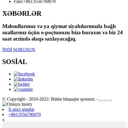
Faks:
+8613556790070
XƏBƏRLƏR
Məhsullarımız və ya qiymət siyahılarımızla bağlı
suallarınız üçün e-poçtunuzu bizə buraxın və biz 24
saat ərzində əlaqə saxlayacağıq.
İNDİ SORUŞUN
SOSİAL
© Copyright - 2010-2022: Bütün hüquqlar qorunur.
- , , , , , ,
E-poçt göndər
+8613556790070
x