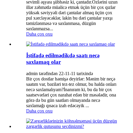
sevimli əşyası şübhəsiz ki, çantadır.Özlərini uzun
illər zəhmətlə müalicə etmək üçün bir çox qızlar
yüksək səviyyəli dəri çantalar almaq üçün çox
pul xərcləyəcəklər, lakin bu dəri çantalar yaxşı
təmizlənməsə və saxlanmasa, düzgün
saxlanmazsa...
Daha çox oxu
İstifadə edilmədikdə saatı necə
saxlamaq olar
admin tərəfindən 22-11-11 tarixində
Bir çox dostlar həmişə deyirlər: Mənim bir neçə
saatım var, bəziləri tez-tez olmur, bu halda onları
necə saxlamalıyam?İnanıram ki, bu da bir çox
saatsevərləri çox narahat edən bir məsələdir, ona
görə də bu gün saatları olmayanda necə
saxlamağı qısaca izah edəcəyik ...
Daha çox oxu