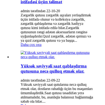
istifadəsi üçün təlimat
admin tərəfindən 22-10-20
Zərgərlik qutusu zərgərlik əşyaları yerləşdirmək
üçün istifadə olunur və kolleksiya zərgərlik,
zərgərlik qablaşdırma və zərgərlik hədiyyə
qutusu kimi istifadə edilə bilər.Zərgərlik
qutusunun rəngi adətən aksesuarların rənginə
uyğunlaşdırılır.Qızıl zərgərlik, adətən qırmızı və
ya qızıl zərgərlik qutusu və ya başqa...
Daha çox oxu
Yüksək səviyyəli saat qablaşdırma
qutusuna necə qulluq etmək olar.
admin tərəfindən 22-09-22
Yüksək səviyyəli saat qutularına necə qulluq
etmək olar, dostların rahatlığı üçün bu məqamları
ümumiləşdirdik.Saat qutusu təsadüfən yerə
atılmamalıdır, bu, asanlıqla balanssız bağlanmağa
səbəb ola bilər....