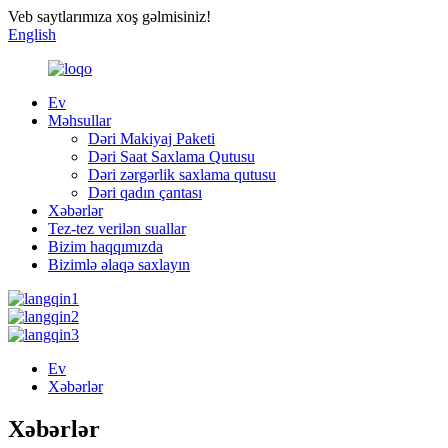
Veb saytlarımıza xoş gəlmisiniz!
English
Ev
Məhsullar
Dəri Makiyaj Paketi
Dəri Saat Saxlama Qutusu
Dəri zərgərlik saxlama qutusu
Dəri qadın çantası
Xəbərlər
Tez-tez verilən suallar
Bizim haqqımızda
Bizimlə əlaqə saxlayın
Ev
Xəbərlər
Xəbərlər